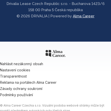
Drivalia Lease Czech Republic s.r.o. - Bucharova 1423/6
158 00 Praha 5 Česká republika
© 2026 DRIVALIA | Powered by
Alma Career
Nahlásit nezákonný obsah
Nastavení cookies
Transparentnost
Reklama na portálech Alma Career
Zásady ochrany soukromí
Podmínky používání
© Alma Career Czechia s.r.o. Vizuální podoba webové stránky může být
rovněž předmětem autorských práv třetích stran